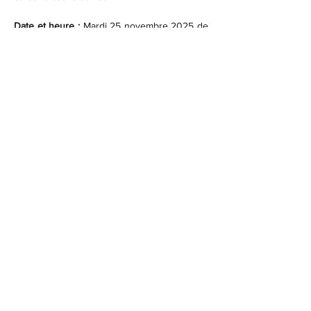
Date et heure : 
Mardi
25 novembre 2025
 de 
13 h 30 à 15 h
En lire plus >
Partager cet événement
Association des Devenus Sourds
et des Malentendants du Québec
– Secteur des MRC de