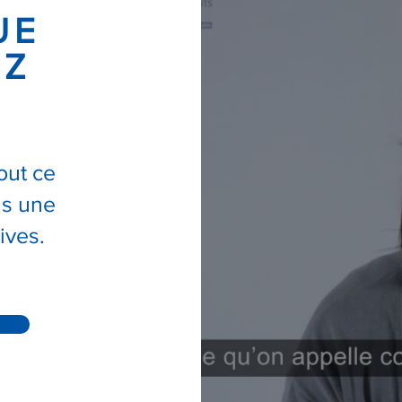
UE
EZ
out ce
ns une
ives.