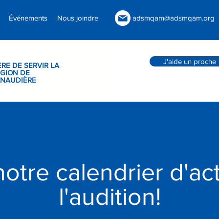
Événements
Nous joindre
adsmqam@adsmqam.org
J'aide un proche
ÈRE DE SERVIR LA
GION DE
ANAUDIÈRE
otre calendrier d'act
l'audition!