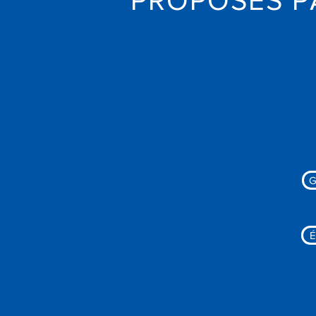
PROPOSÉS P
G
É