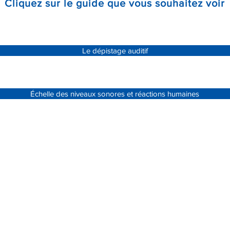
Cliquez sur le guide que vous souhaitez voir
Le dépistage auditif
Échelle des niveaux sonores et réactions humaines
ciation des Devenus Sourds et des Malentend
uébec – Secteur des MRC de L’Assomption et
Moulins