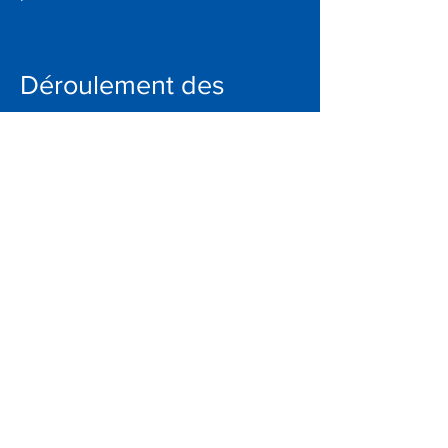
Déroulement des
pratiques
Lors des pratiques de lecture labiale,
vous serez de pairs avec d’autres
participants,
vous tenterez d’avoir une conversation
simple avec un sujet préalablement
déterminé, le tout dans le silence.
Généralement, ces pratiques ont lieu
une fois par
semaine pendant 4 ou 5 semaines.