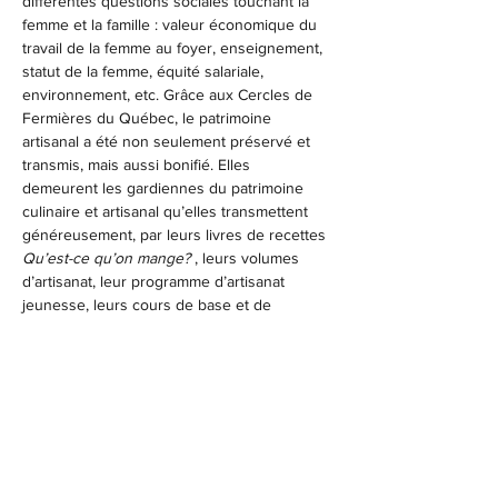
différentes questions sociales touchant la 
femme et la famille : valeur économique du 
travail de la femme au foyer, enseignement, 
statut de la femme, équité salariale, 
environnement, etc. Grâce aux Cercles de 
Fermières du Québec, le patrimoine 
artisanal a été non seulement préservé et 
transmis, mais aussi bonifié. Elles 
demeurent les gardiennes du patrimoine 
culinaire et artisanal qu’elles transmettent 
généreusement, par leurs livres de recettes 
Qu’est-ce qu’on mange?
 , leurs volumes 
d’artisanat, leur programme d’artisanat 
jeunesse, leurs cours de base et de 
perfectionnement, leurs concours 
provinciaux, etc.
Vous voulez apprendre à développer votre 
côté artistique? Venez tricoter un p’tit bout 
de laine avec nous!
Pour réserver votre place, 
contactez-nous 
au plus tard lundi le 24 octobre 2022 par 
courriel…