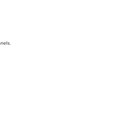
nels.
ants
 des