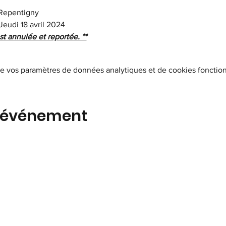
Repentigny 
 Jeudi 18 avril 2024
est annulée et reportée. **
e vos paramètres de données analytiques et de cookies fonction
t événement
ciation des Devenus Sourds et des Malentend
uébec – Secteur des MRC de L’Assomption et
Moulins