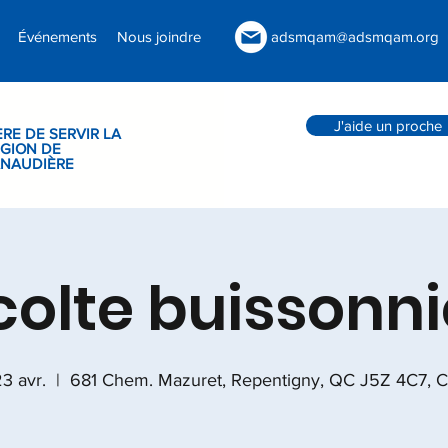
Événements
Nous joindre
adsmqam@adsmqam.org
J'aide un proche
ÈRE DE SERVIR LA
GION DE
ANAUDIÈRE
colte buissonni
3 avr.
  |  
681 Chem. Mazuret, Repentigny, QC J5Z 4C7, 