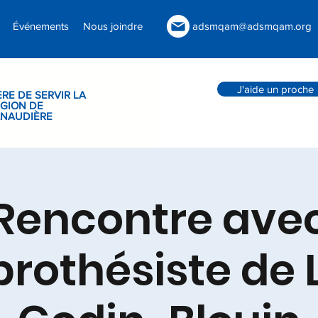
Événements
Nous joindre
adsmqam@adsmqam.org
J'aide un proche
ÈRE DE SERVIR LA
GION DE
ANAUDIÈRE
Rencontre ave
rothésiste de 