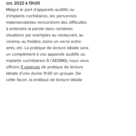
oct. 2022 à 13h30
Malgré le port d’appareils auditifs ou 
d’implants cochléaires, les personnes 
malentendantes rencontrent des difficultés 
à entendre la parole dans certaines 
situations par exemples au restaurant, au 
cinéma, au théâtre, boire un verre entre 
amis, etc. La pratique de lecture labiale sera 
un complément à vos appareils auditifs ou 
implants cochléaires! À l’ADSMQ, nous vous 
offrons 
5 séances
 de pratique de lecture 
labiale d’une durée 1h30 en groupe. De 
cette façon, la pratique de lecture labiale 
permettra aux personnes d’expérimenter 
d’autres lèvres, d’autres expressions 
faciales, de partager des situations et 
d’échanger sur leurs adaptations, leurs 
vécus et le bonheur de briser l’isolement!
Pour réserver votre place (limité à 6 
personnes), contactez-nous au plus tard 
lundi le 12 septembre 2022 par courriel ou 