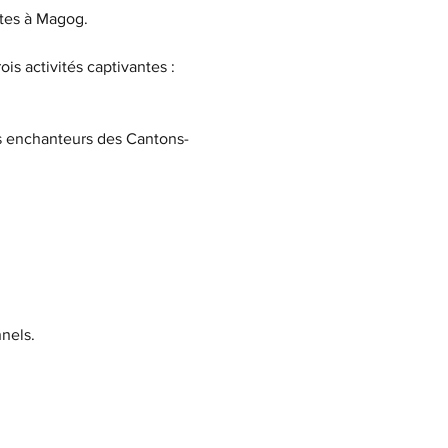
tes à Magog.
is activités captivantes :
es enchanteurs des Cantons-
nels.