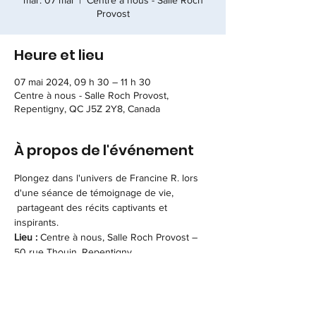
mar. 07 mai
  |  
Centre à nous - Salle Roch
Provost
Heure et lieu
07 mai 2024, 09 h 30 – 11 h 30
Centre à nous - Salle Roch Provost,
Repentigny, QC J5Z 2Y8, Canada
À propos de l'événement
Plongez dans l'univers de Francine R. lors 
d'une séance de témoignage de vie, 
 partageant des récits captivants et 
inspirants. 
Lieu :
 Centre à nous, Salle Roch Provost – 
50 rue Thouin, Repentigny 
Date limite pour l’inscription :
 Jeudi 2 mai 
2023